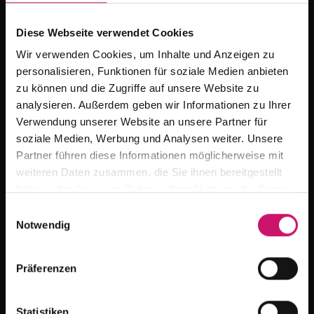
gefertigt, die für eine
lange Lebensdauer
ausgelegt
Diese Webseite verwendet Cookies
sind. Sollten Sie dennoch einmal einen Defekt
feststellen, bieten wir Ihnen einen umfassenden
Wir verwenden Cookies, um Inhalte und Anzeigen zu
personalisieren, Funktionen für soziale Medien anbieten
Reparaturservice.
zu können und die Zugriffe auf unsere Website zu
analysieren. Außerdem geben wir Informationen zu Ihrer
Verwendung unserer Website an unsere Partner für
soziale Medien, Werbung und Analysen weiter. Unsere
Wir ziehen um
Partner führen diese Informationen möglicherweise mit
weiteren Daten zusammen, die Sie ihnen bereitgestellt
Ab dem
15.08.2026
finden Sie uns an
haben oder die sie im Rahmen Ihrer Nutzung der Dienste
unserem neuen Standort :
gesammelt haben.
E
Breite Produktpalette
Notwendig
i
Breitestr. 59 in 16727 Oberkrämer /Marwitz
n
Sie sind auf der Suche nach
individuellen
w
Terminanfragen bitte per Telefon oder E-Mail.
Präferenzen
Sonnenschutzlösungen
für Ihr Zuhause? Dann sind Sie
i
bei uns genau richtig! Wir bieten Ihnen viele Lösungen
l
Gerne beraten wir Sie auch bei Ihnen vor Ort.
für Ihre Oase des Wohlbefindens.
l
Statistiken