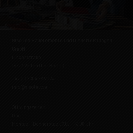
SisoTec Bauelemente und Dienstleistungen
GmbH
Lindenstraße 1
16727 Velten (bei Berlin)
+49 (0) 3304 3861124
info@sisotec.de
Öffnungszeiten
Büro:
Montag - Donnerstag 09:00 - 16:00 Uhr