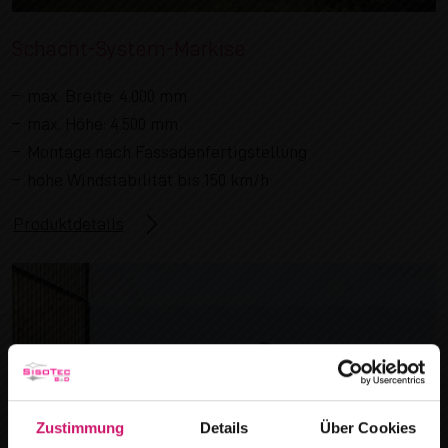
Schacht-System-Markise
max. Breite: 4.000 mm
max. Höhe: 4.500 mm
Montage nach Fassadenfertigstellung
hohe Windstabilität bis 150 km/h
Produktdetails
Zustimmung
Details
Über Cookies