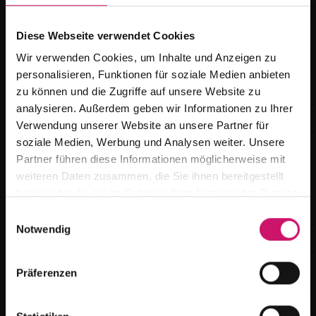
Diese Webseite verwendet Cookies
Wir verwenden Cookies, um Inhalte und Anzeigen zu
personalisieren, Funktionen für soziale Medien anbieten
Basis-Markise
zu können und die Zugriffe auf unsere Website zu
analysieren. Außerdem geben wir Informationen zu Ihrer
max. Breite: 3.000 mm
Verwendung unserer Website an unsere Partner für
soziale Medien, Werbung und Analysen weiter. Unsere
max. Höhe: 3.000 mm
Wir ziehen um
Partner führen diese Informationen möglicherweise mit
ideal für denkmalgeschützte Gebäude
weiteren Daten zusammen, die Sie ihnen bereitgestellt
als Gruppenanlage bis 7 m
Ab dem
15.08.2026
finden Sie uns an
haben oder die sie im Rahmen Ihrer Nutzung der Dienste
unserem neuen Standort :
gesammelt haben.
Produktdetails
E
Notwendig
i
Breitestr. 59 in 16727 Oberkrämer /Marwitz
n
w
Vorteile unserer Fenstermarkisen
Terminanfragen bitte per Telefon oder E-Mail.
Präferenzen
i
l
Gerne beraten wir Sie auch bei Ihnen vor Ort.