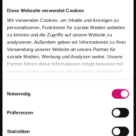
Diese Webseite verwendet Cookies
Plissees
Wir verwenden Cookies, um Inhalte und Anzeigen zu
personalisieren, Funktionen für soziale Medien anbieten
zu können und die Zugriffe auf unsere Website zu
analysieren. Außerdem geben wir Informationen zu Ihrer
Verwendung unserer Website an unsere Partner für
soziale Medien, Werbung und Analysen weiter. Unsere
Wir ziehen um
Partner führen diese Informationen möglicherweise mit
weiteren Daten zusammen, die Sie ihnen bereitgestellt
Ab dem
15.08.2026
finden Sie uns an
haben oder die sie im Rahmen Ihrer Nutzung der Dienste
unserem neuen Standort :
gesammelt haben.
E
Notwendig
i
Breitestr. 59 in 16727 Oberkrämer /Marwitz
n
w
Terminanfragen bitte per Telefon oder E-Mail.
Präferenzen
i
l
Speziallösungen
Gerne beraten wir Sie auch bei Ihnen vor Ort.
l
Statistiken