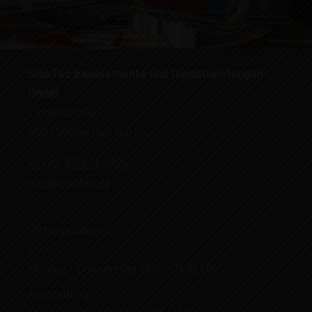
SisoTec Bauelemente und Dienstleistungen
GmbH
Lindenstraße 1
16727 Velten (bei Berlin)
+49 (0) 3304 3861124
info@sisotec.de
Öffnungszeiten
Büro:
Montag - Donnerstag 09:00 - 16:00 Uhr
Ausstellung: