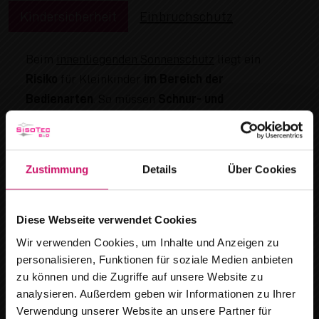
Kindersicherheit
Einbruchschutz
Beim
innenliegenden Sonnenschutz
liegt ein
Risiko
für Kleinkinder
im Bereich der
Bedienarten
. So müssen
Schnur- und
Kettenbedienungen
prinzipiell
außerhalb der
Reichweite von Kindern
gehalten und speziell
gesichert werden. Dies verlangt auch die DIN EN
Zustimmung
Details
Über Cookies
13120. Bei WAREMA ist das entsprechende
Zubehör
– Kettenhalter bzw. Schnurwickler – bereits
im
Lieferumfang
des jeweiligen Produktes enthalten
Diese Webseite verwendet Cookies
und mit wenigen Handgriffen einsatzbereit.
Wir verwenden Cookies, um Inhalte und Anzeigen zu
personalisieren, Funktionen für soziale Medien anbieten
zu können und die Zugriffe auf unsere Website zu
Noch sicherer sind
alternative Bedienarten
wie
analysieren. Außerdem geben wir Informationen zu Ihrer
z.B. die
Bedienung durch Kurbel bei Jalousien und
Verwendung unserer Website an unsere Partner für
Rollos
und die
Bedienung durch Stab bei