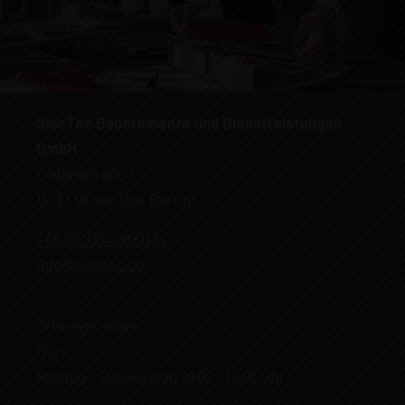
SisoTec Bauelemente und Dienstleistungen
GmbH
Lindenstraße 1
16727 Velten (bei Berlin)
+49 (0) 3304 3861124
info@sisotec.de
Öffnungszeiten
Büro:
Montag - Donnerstag 09:00 - 16:00 Uhr