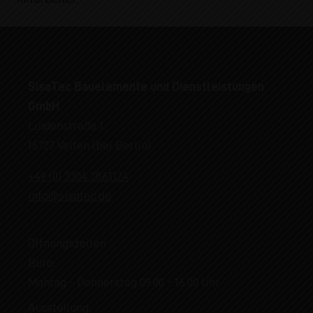
SisoTec Bauelemente und Dienstleistungen
GmbH
Lindenstraße 1
16727 Velten (bei Berlin)
+49 (0) 3304 3861124
info@sisotec.de
Öffnungszeiten
Büro:
Montag - Donnerstag 09:00 - 16:00 Uhr
Ausstellung: