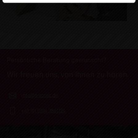
Persönliche Beratung gewünscht?
Wir freuen uns, von Ihnen zu hören.
info@sisotec.de
+49 (0) 3304 3861124