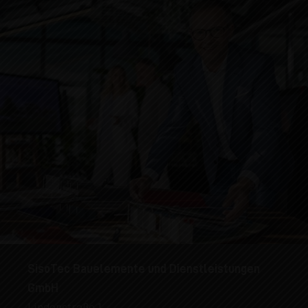
SisoTec Bauelemente und Dienstleistungen
GmbH
Lindenstraße 1