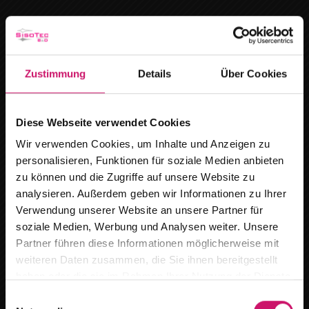
Kindersicherheit
Einbruchschutz
Zustimmung
Details
Über Cookies
Bei der Nutzung von innenliegendem
Sonnenschutz besteht immer ein gewisses Risiko.
Diese Webseite verwendet Cookies
Kleinkinder
könnten sich
an den Schnur- und
Wir verwenden Cookies, um Inhalte und Anzeigen zu
Kettenbedienungen verletzen
. Diese müssen
personalisieren, Funktionen für soziale Medien anbieten
zu können und die Zugriffe auf unsere Website zu
deswegen nach DIN EN 13120 speziell
gesichert
analysieren. Außerdem geben wir Informationen zu Ihrer
und außerhalb der Reichweite von Kindern
Verwendung unserer Website an unsere Partner für
gehalten werden. Bei WAREMA ist das Zubehör
soziale Medien, Werbung und Analysen weiter. Unsere
dafür
bereits im Lieferumfang
des
Wir ziehen um
Partner führen diese Informationen möglicherweise mit
entsprechenden Produktes
enthalten
und kann
weiteren Daten zusammen, die Sie ihnen bereitgestellt
Ab dem
15.08.2026
finden Sie uns an
mit wenigen Handgriffen montiert werden.
haben oder die sie im Rahmen Ihrer Nutzung der Dienste
unserem neuen Standort :
gesammelt haben.
E