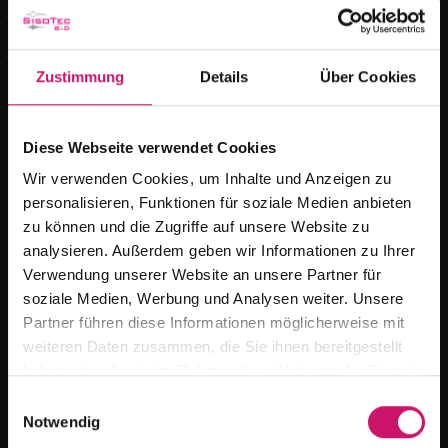
Kammer: IHK Potsdam
Registerort: Amtsgericht Neuruppin
Registernummer: HRB-Nr. 11135 NP
Zustimmung
Details
Über Cookies
Umsatzsteuer-ID: DE300071695
Diese Webseite verwendet Cookies
Wir verwenden Cookies, um Inhalte und Anzeigen zu
Realisiert von:
personalisieren, Funktionen für soziale Medien anbieten
KIM Krick Interactive Media GmbH + Co. KG |
zu können und die Zugriffe auf unsere Website zu
www.krick.com
analysieren. Außerdem geben wir Informationen zu Ihrer
Verwendung unserer Website an unsere Partner für
soziale Medien, Werbung und Analysen weiter. Unsere
Alle Rechte vorbehalten. Die auf der Website
Wir ziehen um
Partner führen diese Informationen möglicherweise mit
verwendeten Texte, Bilder, Grafiken, Dateien usw.
weiteren Daten zusammen, die Sie ihnen bereitgestellt
unterliegen dem Urheberrecht und anderen Gesetzen
Ab dem
15.08.2026
finden Sie uns an
haben oder die sie im Rahmen Ihrer Nutzung der Dienste
zum Schutz des geistigen Eigentums. Ihre
unserem neuen Standort :
gesammelt haben.
E
Weitergabe, Veränderung, gewerbliche Nutzung oder
Notwendig
i
Breitestr. 59 in 16727 Oberkrämer /Marwitz
Verwendung in anderen Websites oder Medien ist