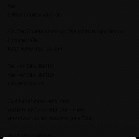
Fax
E-Mail
info@sisotec.de
SisoTec Bauelemente und Dienstleistungen GmbH
Lindenstraße 1
16727 Velten (bei Berlin)
Tel. +49 3304 3861124
Fax +49 3304 3861125
info@sisotec.de
Geschäftsführer: Jens Flick
Vertretungsberechtigt: Jens Flick
Verantwortlicher-Website: Jens Flick
Rechtsform: GmbH