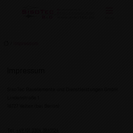
Direkt zur Top-Navigation
Direkt zur Hauptnavigation
Zum Inhalt springen
Direkt zum Footer
Hauptnavigation
Menü
/
Impressum
Impressum
SisoTec Bauelemente und Dienstleistungen GmbH
Lindenstraße 1
16727 Velten (bei Berlin)
Tel.
+49 (0) 3304 3861124