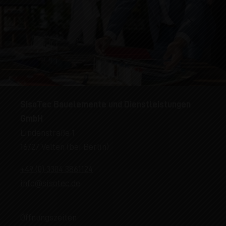
SisoTec Bauelemente und Dienstleistungen
GmbH
Lindenstraße 1
16727 Velten (bei Berlin)
+49 (0) 3304 3861124
info@sisotec.de
Öffnungszeiten