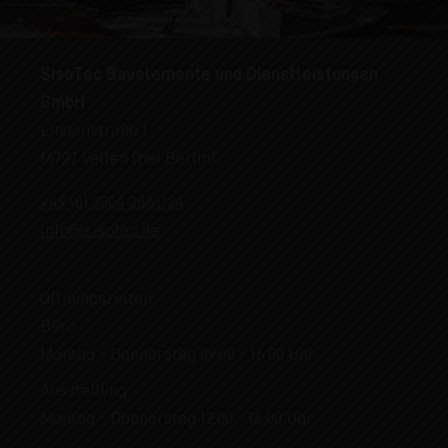
SisoTec Bauelemente und Dienstleistungen
GmbH
Lindenstraße 1
16727 Velten (bei Berlin)
+49 (0) 3304 3861124
info@sisotec.de
Öffnungszeiten
Büro:
Montag - Donnerstag 09:00 - 16:00 Uhr
Ausstellung:
Montag - Donnerstag 12:00 - 16:00 Uhr