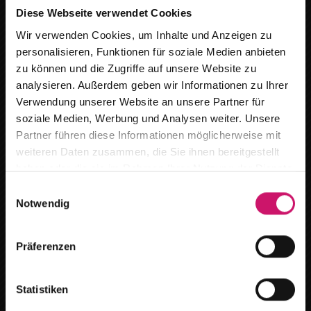
Diese Webseite verwendet Cookies
Wir verwenden Cookies, um Inhalte und Anzeigen zu
personalisieren, Funktionen für soziale Medien anbieten
zu können und die Zugriffe auf unsere Website zu
Vielfältige Stoff- & Farbwahl
analysieren. Außerdem geben wir Informationen zu Ihrer
Verwendung unserer Website an unsere Partner für
soziale Medien, Werbung und Analysen weiter. Unsere
Wir ziehen um
Partner führen diese Informationen möglicherweise mit
weiteren Daten zusammen, die Sie ihnen bereitgestellt
Ab dem
15.08.2026
finden Sie uns an
haben oder die sie im Rahmen Ihrer Nutzung der Dienste
unserem neuen Standort :
gesammelt haben.
E
Bequeme Bedienung und Steuerung
Notwendig
i
Breitestr. 59 in 16727 Oberkrämer /Marwitz
n
w
Terminanfragen bitte per Telefon oder E-Mail.
Präferenzen
i
l
Gerne beraten wir Sie auch bei Ihnen vor Ort.
l
Statistiken
Strapazierfähige, hochwertige Materialien
i