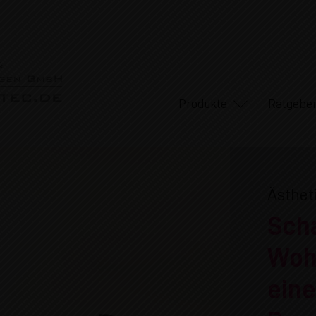
Produkte
Ratgebe
Ästhet
Scha
Woh
ein