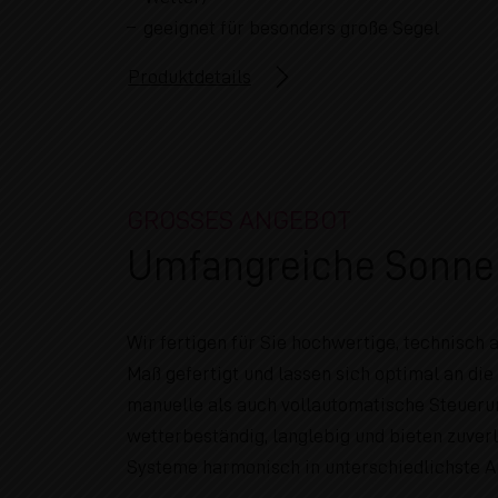
w
geeignet für besonders große Segel
a
h
Produktdetails
l
GROSSES ANGEBOT
Umfangreiche Sonnen
Wir fertigen für Sie hochwertige, technisch
Maß gefertigt und lassen sich optimal an d
manuelle als auch vollautomatische Steueru
wetterbeständig, langlebig und bieten zuverl
Systeme harmonisch in unterschiedlichste Arc