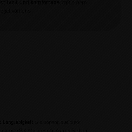
–
stilvoll und komfortabel
mit einem
egel von uns.
d Langlebigkeit
. Sie können aus einer
ie breite Palette an verfügbaren Farben