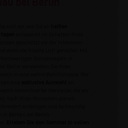
au bei Berlin
Sie sich vor, wie Sie an
heißen
tagen
entspannt im Schatten Ihres
sitzen, geschützt vor der intensiven
d dabei die frische Luft genießen. Mit
 hochwertigen Sonnensegeln in
ei Berlin verwandeln Sie Ihren
reich in eine wahre Wohlfühloase. Wir
hnen eine
exklusive Auswahl
an
geln renommierter Hersteller, die wir
ell nach Ihren Wünschen planen,
hneidert anfertigen und fachkundig
n in Bernau bei Berlin
en.
Erleben Sie den Sommer in vollen