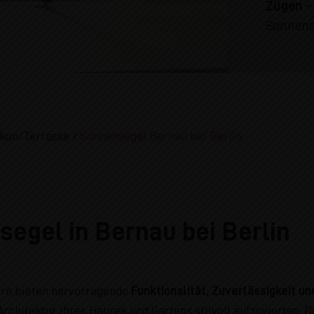
Zügen
Sonnens
kon/Terrasse
/
Sonnensegel Bernau bei Berlin
egel in Bernau bei Berlin
ern bieten hervorragende
Funktionalität, Zuverlässigkeit un
rchitektur Ihres Hauses und Gartens stilvoll aufzuwerten. D