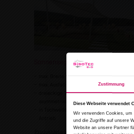
Sonnensegel Sonea S70
max. Breite: 9.000 mm
Zustimmung
max. Ausfall: 6.500 mm
dreieckige Tücher, symmetrisch oder
asymmetrisch
Diese Webseite verwendet 
in Tuchwelle integrierter elektrischer
Wir verwenden Cookies, um I
Ab
Antrieb
und die Zugriffe auf unsere 
Website an unsere Partner fü
Produktdetails