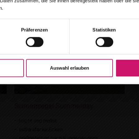
 Daten zusammen, die Sie ihnen bereitgestellt haben oder die s
n.
Terminanfragen bitte per Telefon oder E-Mail.
Gerne beraten wir Sie auch bei Ihnen vor Ort.
Präferenzen
Statistiken
Auswahl erlauben
Sonnensegel Summerday
leicht und mobil
extra starke Ecken
maßgefertigt nach Kundenwunsch