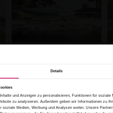
Sonnensegel Sonea S50
S
max. Breite: 9.000 mm
Details
max. Ausfall: 6.500 mm
Tücher in Dreiecksform, mit symmetrischem
oder asymmetrischem Tuch möglich
Wir ziehen um
Cookies
mit Kurbelbedienung
nhalte und Anzeigen zu personalisieren, Funktionen für soziale
Pr
 dem
15.08.2026
finden Sie uns an unserem neuen Stando
Website zu analysieren. Außerdem geben wir Informationen zu I
Produktdetails
r soziale Medien, Werbung und Analysen weiter. Unsere Partner
Breitestr. 59 in 16727 Oberkrämer /Marwitz