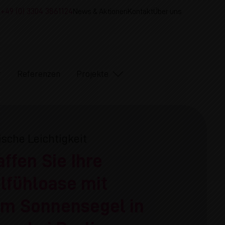
+49 (0) 3304 3861124
News & Aktionen
Kontakt
Über uns
r
Referenzen
Projekte
ische Leichtigkeit
ffen Sie Ihre
lfühloase mit
em Sonnensegel in