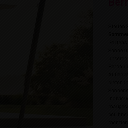
Bern
Stellen 
Sommer
Gartens 
Sonne un
unseren
Bernau b
Außenbe
bieten I
Sonnense
individu
maßgesc
bei Ihne
montier