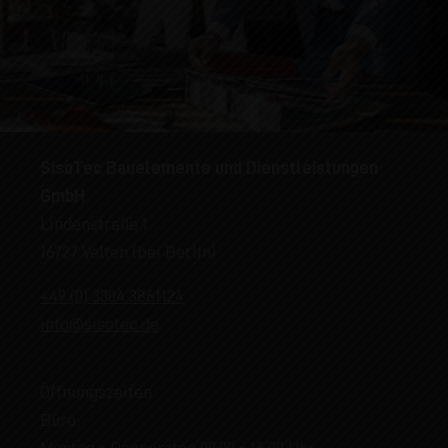
SisoTec Bauelemente und Dienstleistungen
GmbH
Lindenstraße 1
16727 Velten (bei Berlin)
+49 (0) 3304 3861124
info@sisotec.de
Öffnungszeiten
Büro:
Montag - Donnerstag 09:00 - 16:00 Uhr