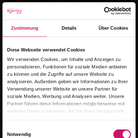
Rollladen
Zustimmung
Details
Über Cookies
Diese Webseite verwendet Cookies
Wir verwenden Cookies, um Inhalte und Anzeigen zu
personalisieren, Funktionen für soziale Medien anbieten
zu können und die Zugriffe auf unsere Website zu
analysieren. Außerdem geben wir Informationen zu Ihrer
Verwendung unserer Website an unsere Partner für
soziale Medien, Werbung und Analysen weiter. Unsere
Wir ziehen um
Partner führen diese Informationen möglicherweise mit
weiteren Daten zusammen, die Sie ihnen bereitgestellt
Ab dem
15.08.2026
finden Sie uns an
haben oder die sie im Rahmen Ihrer Nutzung der Dienste
unserem neuen Standort :
gesammelt haben.
E
Fenster-Markisen
Notwendig
i