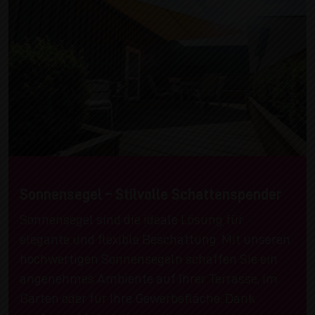
Sonnensegel – Stilvolle Schattenspender
Sonnensegel sind die ideale Lösung für
elegante und flexible Beschattung. Mit unseren
hochwertigen Sonnensegeln schaffen Sie ein
angenehmes Ambiente auf Ihrer Terrasse, im
Garten oder für Ihre Gewerbefläche. Dank