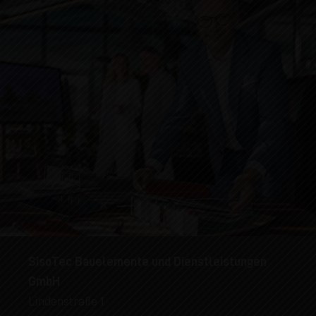
SisoTec Bauelemente und Dienstleistungen
GmbH
Lindenstraße 1