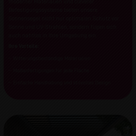
moderner Materialien und cleverer
Befestigungssysteme bieten unsere
Sonnensegel nicht nur optimalen Schutz vor
Sonne und UV-Strahlen, sondern fügen sich
auch nahtlos in Ihre Umgebung ein.
Ihre Vorteile:
Witterungsbeständige Materialien
Maßanfertigungen für jede Fläche
Einfache Handhabung und stilvolles Design