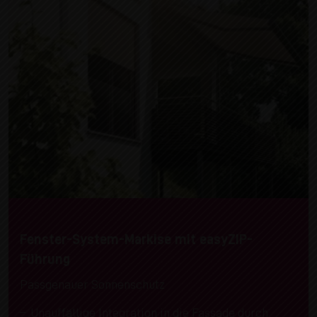
Fenster-System-Markise mit easyZIP-
Führung
Passgenauer Sonnenschutz
Unauffällige Integration in die Fassade durch