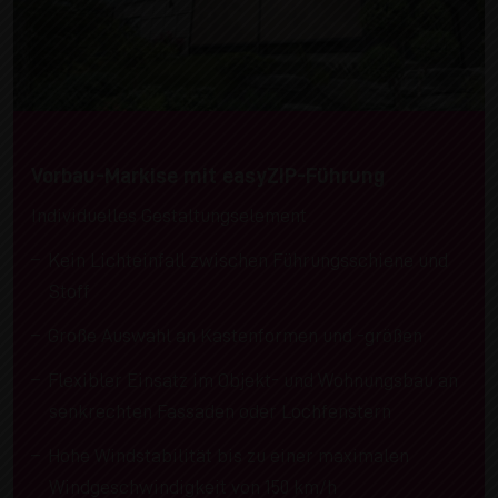
Vorbau-Markise mit easyZIP-Führung
Individuelles Gestaltungselement
Kein Lichteinfall zwischen Führungsschiene und
Stoff
Große Auswahl an Kastenformen und -größen
Flexibler Einsatz im Objekt- und Wohnungsbau an
senkrechten Fassaden oder Lochfenstern
Hohe Windstabilität bis zu einer maximalen
Windgeschwindigkeit von 150 km/h