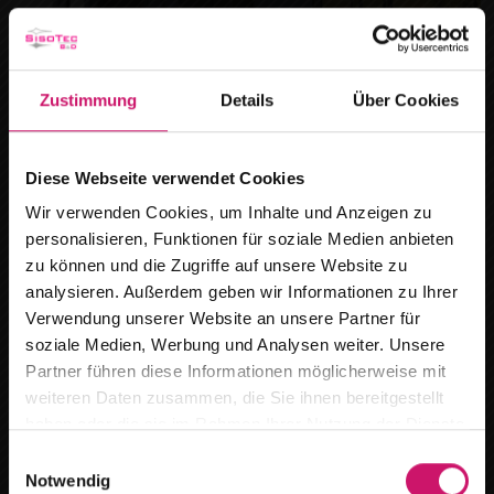
Zustimmung
Details
Über Cookies
Wintergarten-Markisen
Diese Webseite verwendet Cookies
Wir verwenden Cookies, um Inhalte und Anzeigen zu
personalisieren, Funktionen für soziale Medien anbieten
zu können und die Zugriffe auf unsere Website zu
analysieren. Außerdem geben wir Informationen zu Ihrer
Verwendung unserer Website an unsere Partner für
soziale Medien, Werbung und Analysen weiter. Unsere
Wir ziehen um
Partner führen diese Informationen möglicherweise mit
weiteren Daten zusammen, die Sie ihnen bereitgestellt
Ab dem
15.08.2026
finden Sie uns an
haben oder die sie im Rahmen Ihrer Nutzung der Dienste
unserem neuen Standort :
gesammelt haben.
E
Notwendig
i