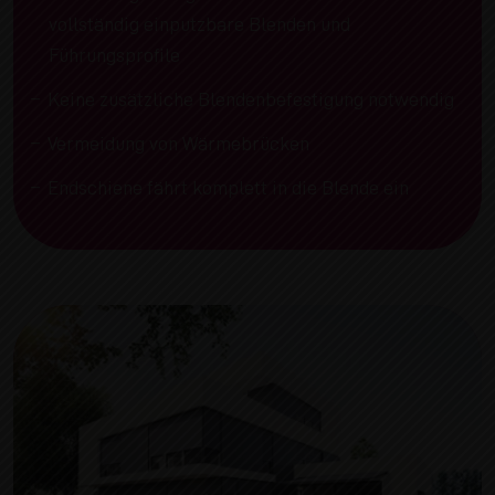
vollständig einputzbare Blenden und
Führungsprofile
Keine zusätzliche Blendenbefestigung notwendig
Vermeidung von Wärmebrücken
Endschiene fährt komplett in die Blende ein