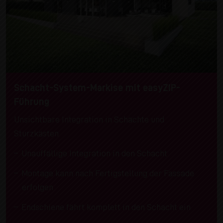
Schacht-System-Markise mit easyZIP-
Führung
Unsichtbare Integration in Schächte und
Sturzkästen
Unauffällige Integration in den Schacht
Montage kann nach Fertigstellung der Fassade
erfolgen
Endschiene fährt komplett in den Schacht ein