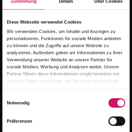
Zustimmung
Details
Über Cookies
Pergola P60 in Großziethen
Diese Webseite verwendet Cookies
Wir verwenden Cookies, um Inhalte und Anzeigen zu
personalisieren, Funktionen für soziale Medien anbieten
zu können und die Zugriffe auf unsere Website zu
analysieren. Außerdem geben wir Informationen zu Ihrer
Verwendung unserer Website an unsere Partner für
soziale Medien, Werbung und Analysen weiter. Unsere
Wir ziehen um
Partner führen diese Informationen möglicherweise mit
weiteren Daten zusammen, die Sie ihnen bereitgestellt
Ab dem
15.08.2026
finden Sie uns an
haben oder die sie im Rahmen Ihrer Nutzung der Dienste
unserem neuen Standort :
gesammelt haben.
E
Notwendig
i
Breitestr. 59 in 16727 Oberkrämer /Marwitz
n
w
Terminanfragen bitte per Telefon oder E-Mail.
Präferenzen
i