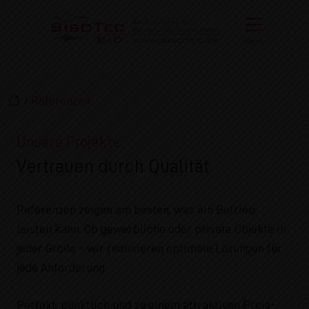
Direkt zur Top-Navigation
Direkt zur Hauptnavigation
Zum Inhalt springen
Direkt zum Footer
Hauptnavigation
Menü
/
Referenzen
Unsere Projekte
Vertrauen durch Qualität
Referenzen zeigen am besten, was ein Betrieb
leisten kann. Ob gewerbliche oder private Objekte in
jeder Größe – wir realisieren optimale Lösungen für
jede Anforderung.
Perfekt, pünktlich und zu einem attraktiven Preis-