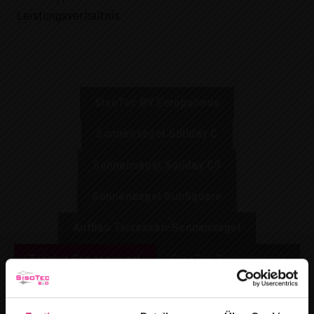
Leistungsverhältnis.
SisoTec BV Europahaus
Sonnensegel Soliday C
Sonnensegel Soliday CS
Sonnensegel SunSquare
Aufbau Terrassen-Sonnensegel
Twister Sonnensegel
SisoTec Sonnensegel
Glasdächer
Sonnensegel