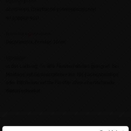
Rahmenprofil
Aluminium, Oberfläche pulverbeschichtet,
stranggepresst
Anwendungsbereich
Dachfenster, Fenster, Türen
Montage
in der Laibung, für alle Fensterrahmen geeignet, bei
Montage auf Fensterrahmen nur für flächenbündige
oder flächenversetzte Fenster ohne überstehende
Wetterschenkel