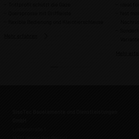
Trittprofil schützt die Gaze
ideal f
Quersprosse mit Griffleiste
fest mon
flexible Bedienung und Kleintierschleuse
Nachrü
Sonderf
Mehr erfahren
Variant
Mehr erfa
SisoTec Bauelemente und Dienstleistungen
GmbH
Lindenstraße 1
16727 Velten (bei Berlin)