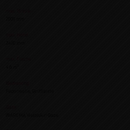
max. Breite
2000 mm
max. Höhe
2400 mm
max. Fläche
4.8 m²
Bedienung
Federwelle, Griffleiste
Gaze
WAREMA VisionAir-Gaze