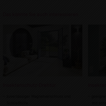
Das könnte Sie auch interessieren
Insektenschutz-Drehtür
Insekte
zuverlässiger Magnetverschluss und
geeigne
Schließhilfe
mit sch