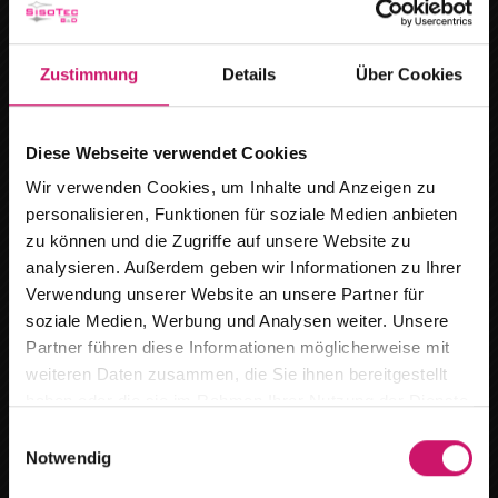
Zustimmung
Details
Über Cookies
Diese Webseite verwendet Cookies
Wir verwenden Cookies, um Inhalte und Anzeigen zu
personalisieren, Funktionen für soziale Medien anbieten
zu können und die Zugriffe auf unsere Website zu
analysieren. Außerdem geben wir Informationen zu Ihrer
Verwendung unserer Website an unsere Partner für
soziale Medien, Werbung und Analysen weiter. Unsere
Insektenschutz hält lästige Tiere fern und
Wir ziehen um
Partner führen diese Informationen möglicherweise mit
sorgt gleichzeitig für frische Luft und ein
weiteren Daten zusammen, die Sie ihnen bereitgestellt
angenehmes Raumklima.
Ab dem
15.08.2026
finden Sie uns an
haben oder die sie im Rahmen Ihrer Nutzung der Dienste
unserem neuen Standort :
gesammelt haben.
E
Notwendig
i
Breitestr. 59 in 16727 Oberkrämer /Marwitz
n