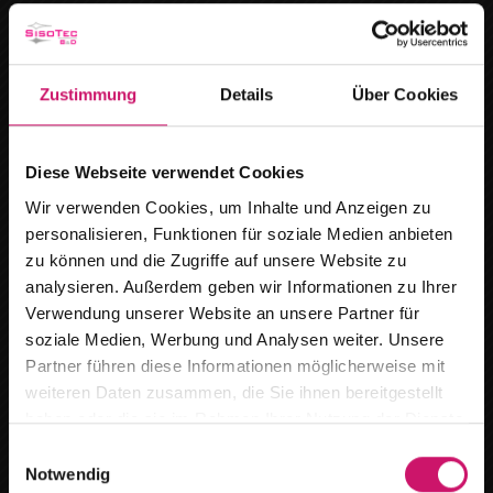
Zustimmung
Details
Über Cookies
Diese Webseite verwendet Cookies
Wir verwenden Cookies, um Inhalte und Anzeigen zu
personalisieren, Funktionen für soziale Medien anbieten
zu können und die Zugriffe auf unsere Website zu
analysieren. Außerdem geben wir Informationen zu Ihrer
Verwendung unserer Website an unsere Partner für
soziale Medien, Werbung und Analysen weiter. Unsere
Wir ziehen um
Insektenschutz hält lästige Tiere fern und
Partner führen diese Informationen möglicherweise mit
weiteren Daten zusammen, die Sie ihnen bereitgestellt
sorgt gleichzeitig für frische Luft und ein
Ab dem
15.08.2026
finden Sie uns an
haben oder die sie im Rahmen Ihrer Nutzung der Dienste
angenehmes Raumklima.
unserem neuen Standort :
gesammelt haben.
E
Notwendig
i