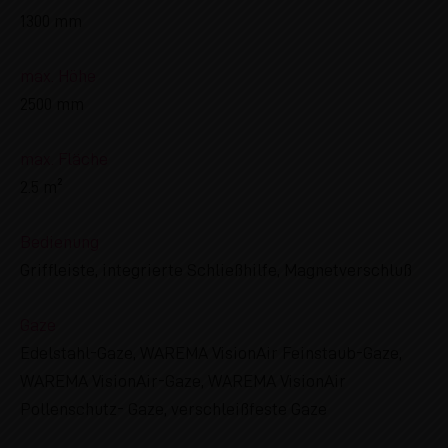
1300 mm
max. Höhe
2500 mm
max. Fläche
2.5 m²
Bedienung
Griffleiste, integrierte Schließhilfe, Magnetverschluß
Gaze
Edelstahl-Gaze, WAREMA VisionAir Feinstaub-Gaze,
WAREMA VisionAir-Gaze, WAREMA VisionAir
Pollenschutz- Gaze, verschleißfeste Gaze