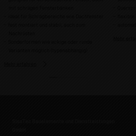
mit schrägen Fensterbänken
Querspro
ideal für Schrägbereiche wie Dachfenster
flexibl
fest montiert und stabil, auch zum
automat
Nachrüsten
Mehr erfa
Sonderformen wie eckige oder runde
Varianten möglich (typenabhängig)
Mehr erfahren
SisoTec Bauelemente und Dienstleistungen
GmbH