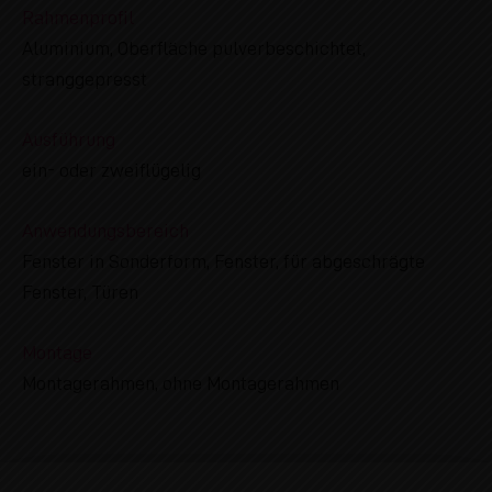
Rahmenprofil
Aluminium, Oberfläche pulverbeschichtet,
stranggepresst
Ausführung
ein- oder zweiflügelig
Anwendungsbereich
Fenster in Sonderform, Fenster, für abgeschrägte
Fenster, Türen
Montage
Montagerahmen, ohne Montagerahmen