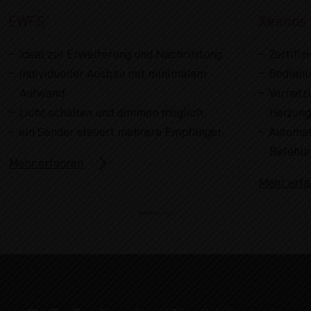
EWFS
Xeenos
ideal zur Erweiterung und Nachrüstung
Zertifi
individueller Ausbau mit minimalem
Bedienu
Aufwand
Vernetz
Licht schalten und dimmen möglich
Heizung
ein Sender steuert mehrere Empfänger
Automat
Befehle
Mehr erfahren
Mehr erfa