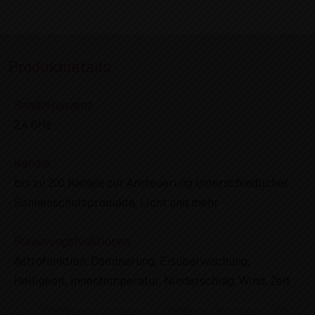
Produktdetails
Sendefrequenz
2,4 GHz
Kanäle
bis zu 200 Kanäle zur Ansteuerung unterschiedlicher
Sonnenschutzprodukte, Licht und mehr
Steuerungsfunktionen
Astrofunktion, Dämmerung, Eisüberwachung,
Helligkeit, Innentemperatur, Niederschlag, Wind, Zeit