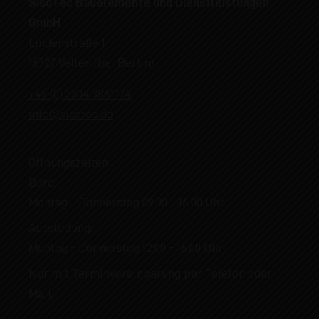
SisoTec Bauelemente und Dienstleistungen
GmbH
Lindenstraße 1
16727 Velten (bei Berlin)
+49 (0) 3304 3861124
info@sisotec.de
Öffnungszeiten
Büro:
Montag - Donnerstag 09:00 - 16:00 Uhr
Ausstellung:
Montag - Donnerstag 12:00 - 16:00 Uhr
Nur mit Terminvereinbarung per Telefon oder
Mail.