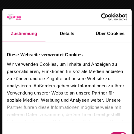
Zustimmung
Details
Über Cookies
Diese Webseite verwendet Cookies
Wir verwenden Cookies, um Inhalte und Anzeigen zu
personalisieren, Funktionen für soziale Medien anbieten
zu können und die Zugriffe auf unsere Website zu
analysieren. Außerdem geben wir Informationen zu Ihrer
Verwendung unserer Website an unsere Partner für
soziale Medien, Werbung und Analysen weiter. Unsere
Wir ziehen um
Partner führen diese Informationen möglicherweise mit
Smart Home-Technologien vernetzen Ihre
weiteren Daten zusammen, die Sie ihnen bereitgestellt
Ab dem
15.08.2026
finden Sie uns an
haben oder die sie im Rahmen Ihrer Nutzung der Dienste
Geräte für mehr Komfort, Sicherheit und
unserem neuen Standort :
gesammelt haben.
E
Energieeffizienz – alles steuerbar per App