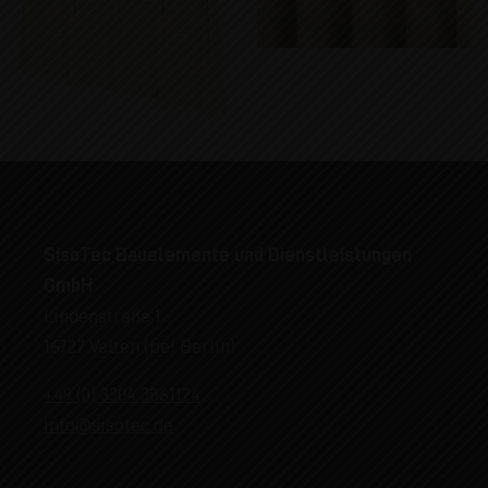
SisoTec Bauelemente und Dienstleistungen
GmbH
Lindenstraße 1
16727 Velten (bei Berlin)
+49 (0) 3304 3861124
info@sisotec.de