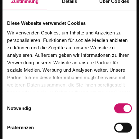
Zustimmung
Details
Über Cookies
Diese Webseite verwendet Cookies
Wir verwenden Cookies, um Inhalte und Anzeigen zu
personalisieren, Funktionen für soziale Medien anbieten
zu können und die Zugriffe auf unsere Website zu
analysieren. Außerdem geben wir Informationen zu Ihrer
Verwendung unserer Website an unsere Partner für
soziale Medien, Werbung und Analysen weiter. Unsere
Wir ziehen um
Partner führen diese Informationen möglicherweise mit
weiteren Daten zusammen, die Sie ihnen bereitgestellt
Ab dem
15.08.2026
finden Sie uns an
haben oder die sie im Rahmen Ihrer Nutzung der Dienste
unserem neuen Standort :
gesammelt haben.
E
Notwendig
i
Breitestr. 59 in 16727 Oberkrämer /Marwitz
Vorhänge schaffen eine gemütliche
n
Atmosphäre, bieten effektiven Sichtschutz
w
Terminanfragen bitte per Telefon oder E-Mail.
Präferenzen
i
und lassen sich individuell an Ihre