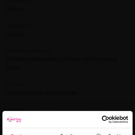
max. Höhe
3000 mm
Bedienung
manuell
Anwendungsbereich
Bildschirmarbeitsplätze, Fenster, Festverglasung,
Türen
Montage
Deckenmontage, Wandmontage
Hinweis
Bestellbreite individuell, Bestellhöhe - stoffabhängig