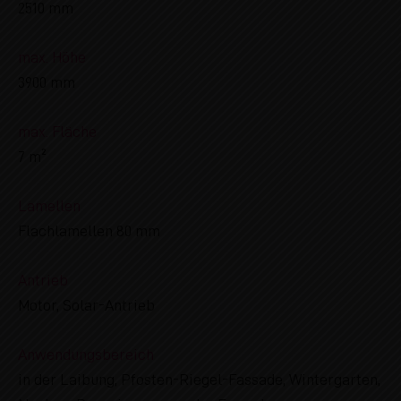
2510 mm
max. Höhe
3900 mm
max. Fläche
7 m²
Lamellen
Flachlamellen 80 mm
Antrieb
Motor, Solar-Antrieb
Anwendungsbereich
in der Laibung, Pfosten-Riegel-Fassade, Wintergarten,