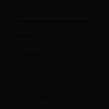
SisoTec Bauelemente und Dienstleistungen
GmbH
Lindenstraße 1
16727 Velten (bei Berlin)
+49 (0) 3304 3861124
info@sisotec.de
Öffnungszeiten
Büro:
Montag - Donnerstag 09:00 - 16:00 Uhr
Ausstellung:
Montag - Donnerstag 12:00 - 16:00 Uhr