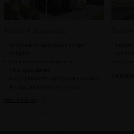
Aufsetz-Außenjalousie
Basis-A
verschiedene Kastenausführungen
individu
verfügbar
optiona
Klemmnippelbefestigung für
Schiene
Führungsschienen
Mehr erfa
auch für kleine Maueröffnungen geeignet
Montage gemeinsam mit Fenster
Mehr erfahren