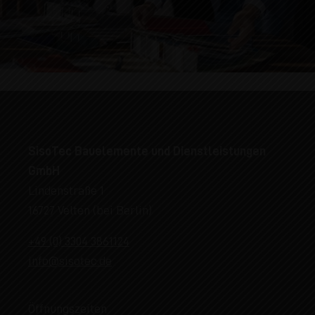
SisoTec Bauelemente und Dienstleistungen
GmbH
Lindenstraße 1
16727 Velten (bei Berlin)
+49 (0) 3304 3861124
info@sisotec.de
Öffnungszeiten