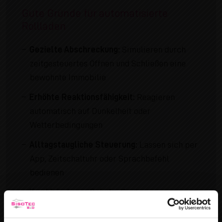
Gute Gründe für automatisierte
Rollläden
Gezielte Abschreckung:
Simulieren durch
zeitgesteuertes Öffnen und Schließen eine
bewohnte Immobilie
Erhöhte Reaktionsfähigkeit:
Reagieren
automatisch auf Dunkelheit oder
Wetterbedingungen
Alltagstaugliche Steuerung:
Lassen sich per
App, Zeitschaltuhr oder Sprachbefehl
bedienen
Kombinierbarer Schutz:
Ergänzen
mechanische Barrieren durch intelligente
Technik