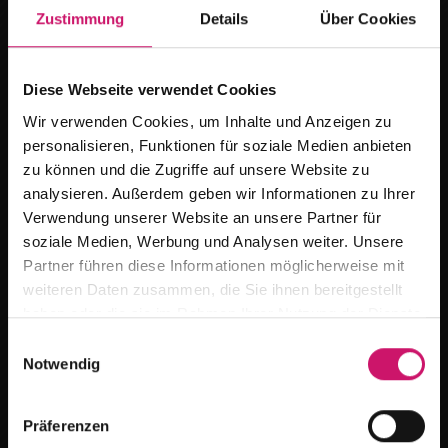
Zustimmung
Details
Über Cookies
Mehr Kontrolle:
Bieten Sicherheitsfunktionen
auch bei Abwesenheit oder Urlaub
Diese Webseite verwendet Cookies
Wir verwenden Cookies, um Inhalte und Anzeigen zu
personalisieren, Funktionen für soziale Medien anbieten
zu können und die Zugriffe auf unsere Website zu
Sie interessieren sich für unsere
analysieren. Außerdem geben wir Informationen zu Ihrer
Rollläden?
Verwendung unserer Website an unsere Partner für
Schauen Sie sich doch unsere vielfältigen Lösungen an –
soziale Medien, Werbung und Analysen weiter. Unsere
Wir ziehen um
Partner führen diese Informationen möglicherweise mit
sicher ist auch das Passende für Sie dabei.
weiteren Daten zusammen, die Sie ihnen bereitgestellt
Ab dem
15.08.2026
finden Sie uns an
haben oder die sie im Rahmen Ihrer Nutzung der Dienste
Rollladen im Überblick
unserem neuen Standort :
gesammelt haben.
E
Notwendig
i
Breitestr. 59 in 16727 Oberkrämer /Marwitz
n
w
Bestehende Systeme aufrüsten
Terminanfragen bitte per Telefon oder E-Mail.
Präferenzen
i